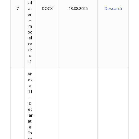
af
7
ac
DOCX
13.08.2025
Descarcă
eri
–
m
od
el
ca
dr
u
I1
An
ex
a
11
–
D
ec
lar
ați
e
în
ca