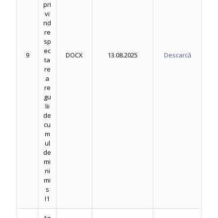
pri
vi
nd
re
sp
ec
9
DOCX
13.08.2025
Descarcă
ta
re
a
re
gu
lii
de
cu
m
ul
de
mi
ni
mi
s
I1