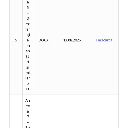
a
5
–
D
ec
lar
ați
5
e
DOCX
13.08.2025
Descarcă
fin
an
ță
ri
si
mi
lar
e
I1
An
ex
a
7
–
Po