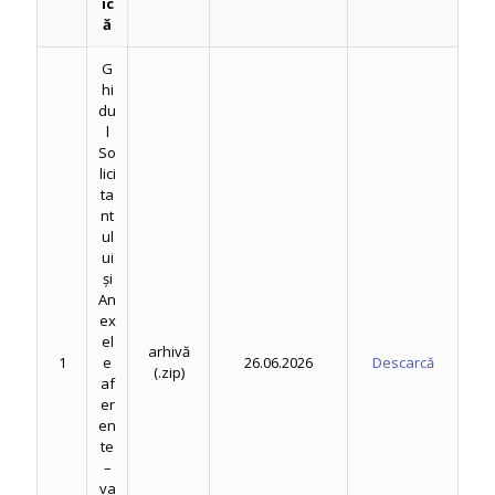
ic
ă
G
hi
du
l
So
lici
ta
nt
ul
ui
și
An
ex
el
arhivă
1
e
26.06.2026
Descarcă
(.zip)
af
er
en
te
–
va