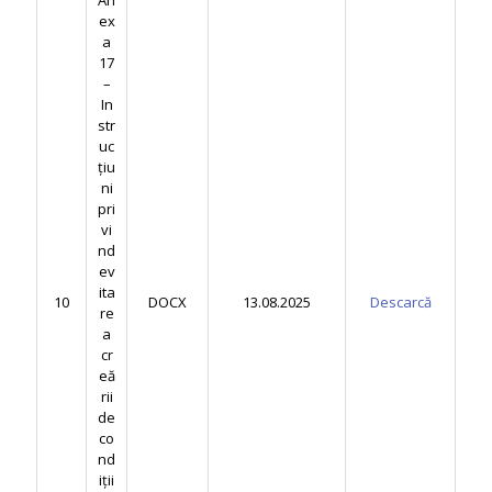
An
ex
a
17
–
In
str
uc
țiu
ni
pri
vi
nd
ev
ita
10
DOCX
13.08.2025
Descarcă
re
a
cr
eă
rii
de
co
nd
iții