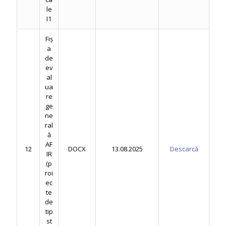
le
I1
Fiș
a
de
ev
al
ua
re
ge
ne
ral
ă
AF
12
DOCX
13.08.2025
Descarcă
IR
(p
roi
ec
te
de
tip
st