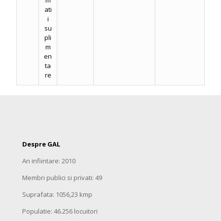
m
ati
i
su
pli
m
en
ta
re
Despre GAL
An infiintare: 2010
Membri publici si privati: 49
Suprafata: 1056,23 kmp
Populatie: 46.256 locuitori