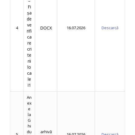
–
Fi
șa
de
ve
4
DOCX
16.07.2026
Descarcă
rifi
ca
re
cri
te
rii
lo
ca
le
I1
An
ex
e
la
G
hi
du
arhivă
5
16.07.2026
Descarcă