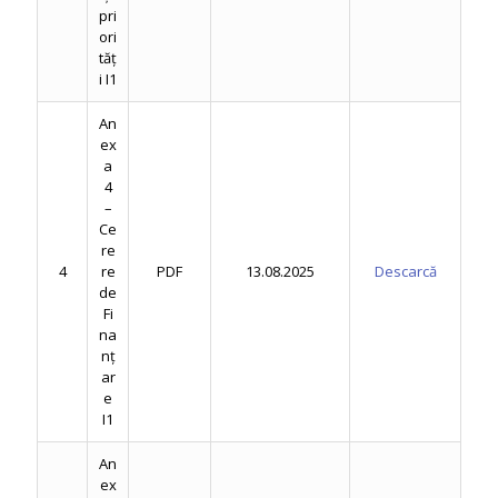
pri
ori
tăț
i I1
An
ex
a
4
–
Ce
re
4
re
PDF
13.08.2025
Descarcă
de
Fi
na
nț
ar
e
I1
An
ex