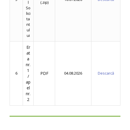
l
(.zip)
So
lici
ta
nt
ul
ui
Er
at
a
nr.
1
6
PDF
04.08.2026
Descarcă
/
ap
el
nr.
2