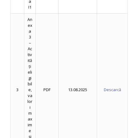
a
I1
An
ex
a
3
–
Ac
tiv
ită
ți
eli
gi
bil
3
e,
PDF
13.08.2025
Descarcă
va
lor
i
m
ax
im
e
și