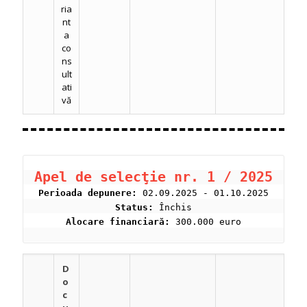
ria
nt
a
co
ns
ult
ati
vă
Apel de selecţie nr. 1 / 2025
Perioada depunere:
 02.09.2025 - 01.10.2025
Status:
 Închis
Alocare financiară:
 300.000 euro
D
o
c