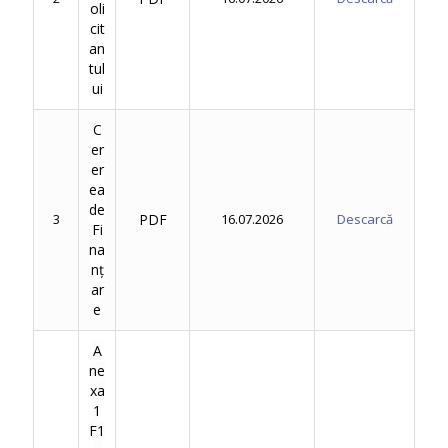
oli
cit
an
tul
ui
C
er
er
ea
de
3
PDF
16.07.2026
Descarcă
Fi
na
nț
ar
e
A
ne
xa
1
F1