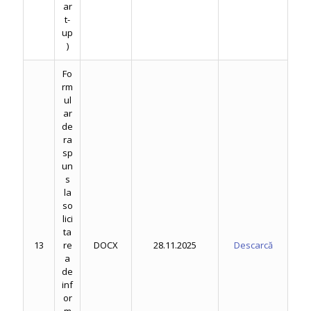
ar
t-
up
)
Fo
rm
ul
ar
de
ra
sp
un
s
la
so
lici
ta
13
re
DOCX
28.11.2025
Descarcă
a
de
inf
or