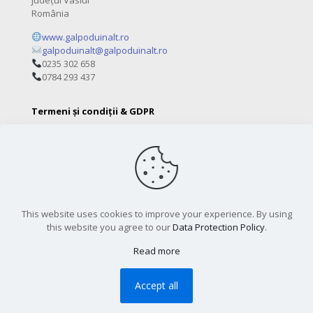
județul Vaslui
România
www.galpoduinalt.ro
galpoduinalt@galpoduinalt.ro
0235 302 658
0784 293 437
Termeni și condiții & GDPR
Politica de confidențialitate (GDPR)
Termeni și condiții
This website uses cookies to improve your experience. By using
this website you agree to our
Data Protection Policy
.
Read more
© [2025] [www.galpoduinalt.ro] . All Rights Reserved.
www.galpoduinalt.ro
Accept all