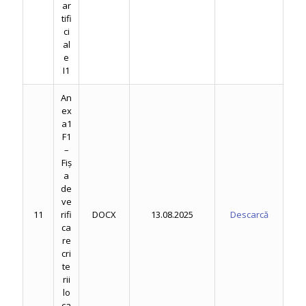
ar
tifi
ci
al
e
I1
An
ex
a1
F1
–
Fiș
a
de
ve
11
rifi
DOCX
13.08.2025
Descarcă
ca
re
cri
te
rii
lo
ca