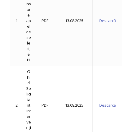
ns
ar
e
1
ap
PDF
13.08.2025
Descarcă
el
de
se
le
cți
e
I1
G
hi
d
So
lici
ta
2
nt
PDF
13.08.2025
Descarcă
Int
er
ve
nți