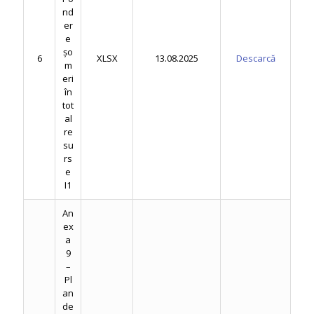
nd
er
e
șo
6
XLSX
13.08.2025
Descarcă
m
eri
în
tot
al
re
su
rs
e
I1
An
ex
a
9
–
Pl
an
de