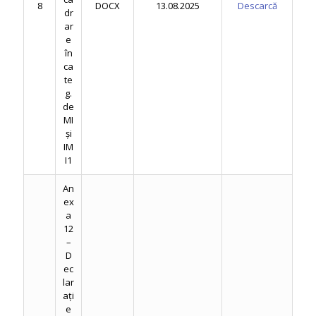
8
DOCX
13.08.2025
Descarcă
dr
ar
e
în
ca
te
g.
de
MI
și
IM
I1
An
ex
a
12
–
D
ec
lar
ați
e