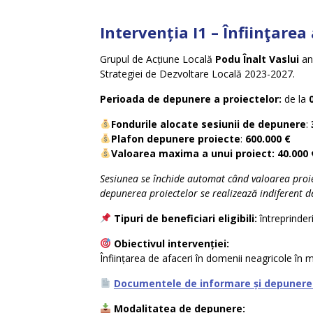
Intervenția I1 – Înfiinţarea
Grupul de Acțiune Locală
Podu Înalt Vaslui
anu
Strategiei de Dezvoltare Locală 2023-2027.
Perioada de depunere a proiectelor:
de la
Fondurile alocate sesiunii de depunere
:
Plafon depunere proiecte
:
600.000 €
Valoarea maxima a unui proiect: 40.000 
Sesiunea se închide automat când valoarea proiec
depunerea proiectelor se realizează indiferent de
Tipuri de beneficiari eligibili:
întreprinde
Obiectivul intervenției:
Înființarea de afaceri în domenii neagricole în 
Documentele de informare și depunere (
Modalitatea de depunere: