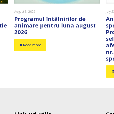
August 3, 2026
July 
Programul întâlnirilor de
An
tie
animare pentru luna august
sp
2026
Pr
se
af
Read more
nr.
spr