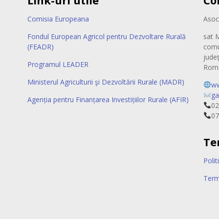
Link-uri utile
Co
Comisia Europeana
Asoc
Fondul European Agricol pentru Dezvoltare Rurală
sat M
(FEADR)
comu
județ
Programul LEADER
Rom
Ministerul Agriculturii şi Dezvoltării Rurale (MADR)
ww
ga
Agenția pentru Finanțarea Investițiilor Rurale (AFIR)
02
07
Te
Polit
Terme