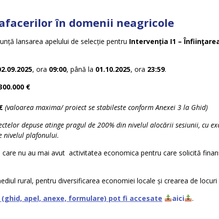
 afacerilor în domenii neagricole
nță lansarea apelului de selecție pentru
Intervenția I1 – Înfiinţar
02.09.2025
, ora
09:00
, până la
01.10.2025
, ora
23:59
.
300.000 €
€
(valoarea maxima/ proiect se stabileste conform Anexei 3 la Ghid)
telor depuse atinge pragul de 200% din nivelul alocării sesiunii, cu exc
 nivelul plafonului.
ri care nu au mai avut activitatea economica pentru care solicită finan
mediul rural, pentru diversificarea economiei locale și crearea de locur
ghid, apel, anexe, formulare) pot fi accesate
aici
.