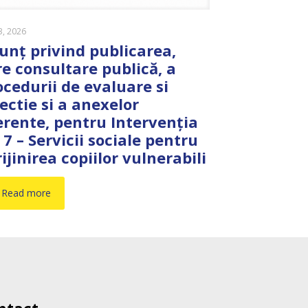
23, 2026
unț privind publicarea,
re consultare publică, a
ocedurii de evaluare si
lectie si a anexelor
erente, pentru Intervenția
 7 – Servicii sociale pentru
ijinirea copiilor vulnerabili
Read more