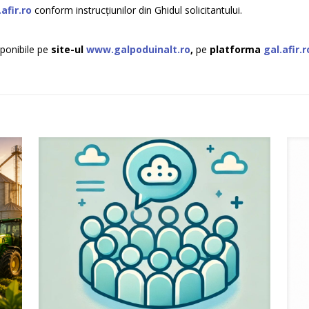
.afir.ro
conform instrucțiunilor din Ghidul solicitantului.
sponibile pe
site-ul
www.galpoduinalt.ro
,
pe
platforma
gal.afir.r