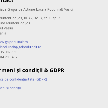
ntact
iatia Grupul de Actiune Locala Podu Inalt Vaslui
untenii de Jos, bl. A2, sc. B, et. 1, ap. 2
na Muntenii de Jos
ul Vaslui
ânia
w.galpoduinalt.ro
lpoduinalt@galpoduinalt.ro
35 302 658
84 293 437
rmeni și condiții & GDPR
ica de confidențialitate (GDPR)
ni și condiții