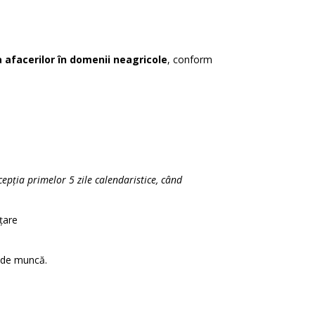
ea afacerilor în domenii neagricole
, conform
epția primelor 5 zile calendaristice, când
țare
i de muncă.