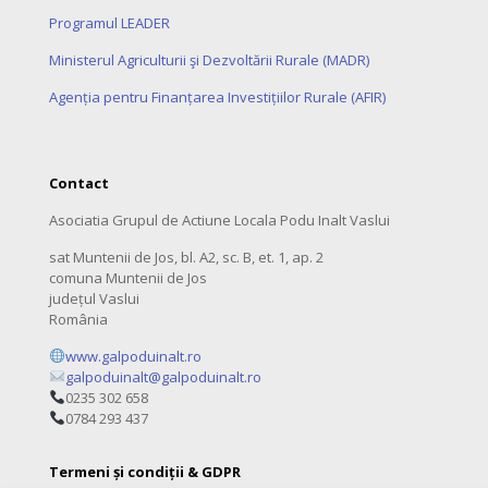
Programul LEADER
Ministerul Agriculturii şi Dezvoltării Rurale (MADR)
Agenția pentru Finanțarea Investițiilor Rurale (AFIR)
Contact
Asociatia Grupul de Actiune Locala Podu Inalt Vaslui
sat Muntenii de Jos, bl. A2, sc. B, et. 1, ap. 2
comuna Muntenii de Jos
județul Vaslui
România
www.galpoduinalt.ro
galpoduinalt@galpoduinalt.ro
0235 302 658
0784 293 437
Termeni și condiții & GDPR