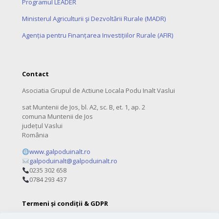
Programul LEADER
Ministerul Agriculturii şi Dezvoltării Rurale (MADR)
Agenția pentru Finanțarea Investițiilor Rurale (AFIR)
Contact
Asociatia Grupul de Actiune Locala Podu Inalt Vaslui
sat Muntenii de Jos, bl. A2, sc. B, et. 1, ap. 2
comuna Muntenii de Jos
județul Vaslui
România
www.galpoduinalt.ro
galpoduinalt@galpoduinalt.ro
0235 302 658
0784 293 437
Termeni și condiții & GDPR