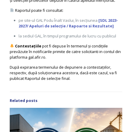
și selecției proiectelor depuse în cadrul apelului menționat.
Raportul poate fi consultat:
pe site-ul GAL Podu Înalt Vaslui, în secțiunea
[SDL 2023-
2027/ Apeluri de selecție / Rapoarte si Rezultate]
la sediul GAL, în timpul programului de lucru cu publicul
Contestațiile
pot fi depuse în termenul și condițiile
prevăzute în notificarile primite de catre solicitanti in contul din
platforma gal.afir.ro.
După expirarea termenului de depunere a contestațiilor,
respectiv, după soluționarea acestora, dacă este cazul, va fi
publicat Raportul de selecție final.
Related posts