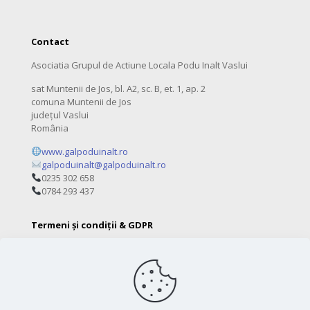
Contact
Asociatia Grupul de Actiune Locala Podu Inalt Vaslui
sat Muntenii de Jos, bl. A2, sc. B, et. 1, ap. 2
comuna Muntenii de Jos
județul Vaslui
România
www.galpoduinalt.ro
galpoduinalt@galpoduinalt.ro
0235 302 658
0784 293 437
Termeni și condiții & GDPR
Politica de confidențialitate (GDPR)
Termeni și condiții